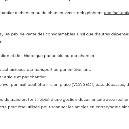
hantier à chantier ou de chantier vers stock génèrent
une facturat
ins, les prix de vente des consommables ainsi que d’autres dépense
r.
ation et de l’historique par article ou par chantier.
être acheminées par transport ou par enlèvement.
article et par chantier.
nvoi par mail peut être mis en place (VCA SECT, date dépassée, date
ons de transfert font l’objet d’une gestion documentaire avec reche
te peut être utilisée pour scanner les articles en entrée/sortie ain